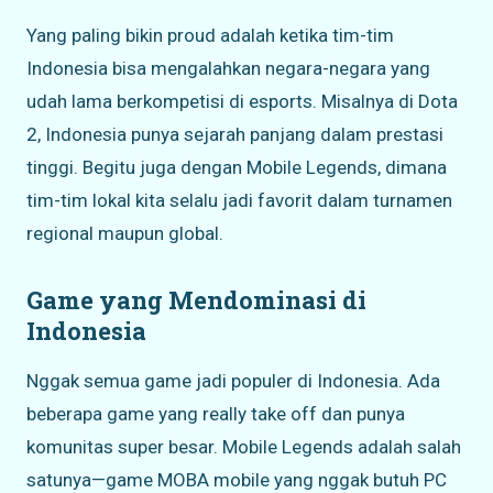
Yang paling bikin proud adalah ketika tim-tim
Indonesia bisa mengalahkan negara-negara yang
udah lama berkompetisi di esports. Misalnya di Dota
2, Indonesia punya sejarah panjang dalam prestasi
tinggi. Begitu juga dengan Mobile Legends, dimana
tim-tim lokal kita selalu jadi favorit dalam turnamen
regional maupun global.
Game yang Mendominasi di
Indonesia
Nggak semua game jadi populer di Indonesia. Ada
beberapa game yang really take off dan punya
komunitas super besar. Mobile Legends adalah salah
satunya—game MOBA mobile yang nggak butuh PC