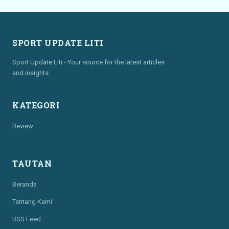
SPORT UPDATE LITI
Sport Update Liti - Your source for the latest articles
and insights
KATEGORI
Review
TAUTAN
Beranda
Tentang Kami
RSS Feed