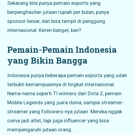
Sekarang kita punya pemain esports yang
berpenghasilan jutaan rupiah per bulan, punya
sponsor besar, dan bisa tampil di panggung
internasional. Keren banget, kan?
Pemain-Pemain Indonesia
yang Bikin Bangga
Indonesia punya beberapa pemain esports yang udah
terbukti kemampuannya di tingkat internasional.
Nama-nama seperti TI winners dari Dota 2, pemain
Mobile Legends yang juara dunia, sampai streamer-
streamer yang followers-nya jutaan. Mereka nggak
cuma jadi atlet, tapi juga influencer yang bisa
mempengaruhi jutaan orang.