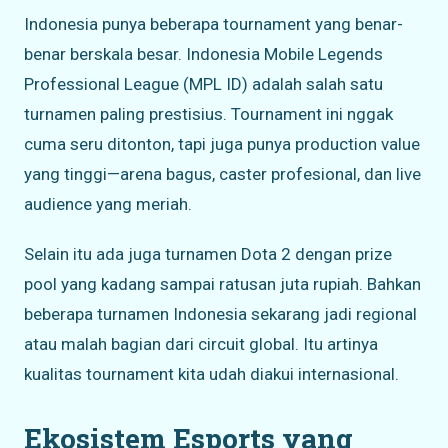
Indonesia punya beberapa tournament yang benar-
benar berskala besar. Indonesia Mobile Legends
Professional League (MPL ID) adalah salah satu
turnamen paling prestisius. Tournament ini nggak
cuma seru ditonton, tapi juga punya production value
yang tinggi—arena bagus, caster profesional, dan live
audience yang meriah.
Selain itu ada juga turnamen Dota 2 dengan prize
pool yang kadang sampai ratusan juta rupiah. Bahkan
beberapa turnamen Indonesia sekarang jadi regional
atau malah bagian dari circuit global. Itu artinya
kualitas tournament kita udah diakui internasional.
Ekosistem Esports yang